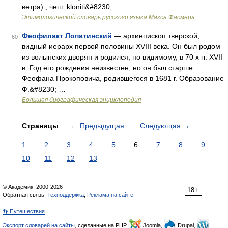
ветра) , чеш. kloniti&#8230; …
Этимологический словарь русского языка Макса Фасмера
Феофилакт Лопатинский
— архиепископ тверской,
60
видный иерарх первой половины XVIII века. Он был родом
из волынских дворян и родился, по видимому, в 70 х гг. XVII
в. Год его рождения неизвестен, но он был старше
Феофана Прокоповича, родившегося в 1681 г. Образование
Ф.&#8230; …
Большая биографическая энциклопедия
Страницы
←
Предыдущая
Следующая
→
1
2
3
4
5
6
7
8
9
10
11
12
13
© Академик, 2000-2026
18+
Обратная связь:
Техподдержка
,
Реклама на сайте
👣 Путешествия
Экспорт словарей на сайты
, сделанные на PHP,
Joomla,
Drupal,