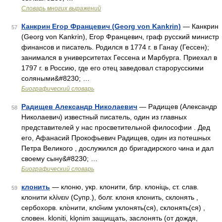
Словарь многих выражений
Канкрин Егор Францевич (Georg von Kankrin)
— Канкрин
57
(Georg von Kankrin), Егор Францевич, граф русский министр
финансов и писатель. Родился в 1774 г. в Ганау (Гессен);
занимался в университетах Гессена и Марбурга. Приехал в
1797 г. в Россию, где его отец заведовал старорусскими
соляными&#8230; …
Биографический словарь
Радищев Александр Николаевич
— Радищев (Александр
58
Николаевич) известный писатель, один из главных
представителей у нас просветительной философии . Дед
его, Афанасий Прокофьевич Радищев, один из потешных
Петра Великого , дослужился до бригадирского чина и дал
своему сыну&#8230; …
Биографический словарь
клонить
— клоню, укр. клонити, блр. клонiць, ст. слав.
59
клонити κλίνειν (Супр.), болг. клоня клонить, склонять ,
сербохорв. кло̀нити, кло̏ним уклонять(ся), склонять(ся) ,
словен. kloniti, klǫnim защищать, заслонять (от дождя,