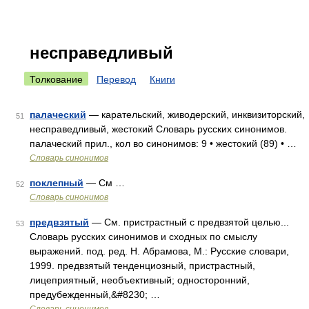
несправедливый
Толкование
Перевод
Книги
палаческий
— карательский, живодерский, инквизиторский,
51
несправедливый, жестокий Словарь русских синонимов.
палаческий прил., кол во синонимов: 9 • жестокий (89) • …
Словарь синонимов
поклепный
— См …
52
Словарь синонимов
предвзятый
— См. пристрастный с предвзятой целью...
53
Словарь русских синонимов и сходных по смыслу
выражений. под. ред. Н. Абрамова, М.: Русские словари,
1999. предвзятый тенденциозный, пристрастный,
лицеприятный, необъективный; односторонний,
предубежденный,&#8230; …